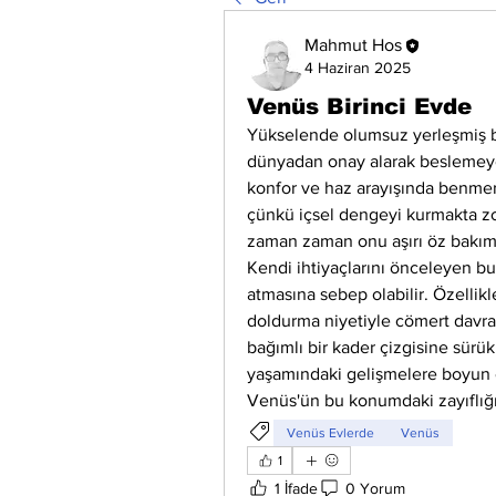
Mahmut Hos
4 Haziran 2025
Venüs Birinci Evde
Yükselende olumsuz yerleşmiş bir
dünyadan onay alarak beslemeye me
konfor ve haz arayışında benmerk
çünkü içsel dengeyi kurmakta zor
zaman zaman onu aşırı öz bakım, 
Kendi ihtiyaçlarını önceleyen bu 
atmasına sebep olabilir. Özellik
doldurma niyetiyle cömert davrana
bağımlı bir kader çizgisine sürü
yaşamındaki gelişmelere boyun eğ
Venüs'ün bu konumdaki zayıflığ
Venüs Evlerde
Venüs
1
1 İfade
0 Yorum