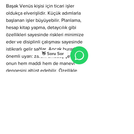
Başak Venüs kişisi için ticari işler 
oldukça elverişlidir. Küçük adımlarla 
başlanan işler büyüyebilir. Planlama, 
hesap kitap yapma, detaycılık gibi 
özellikleri sayesinde riskleri minimize 
eder ve disiplinli çalışması sayesinde 
istikrarlı gelir sağlar. Ancak burada en 
👋 Soru Sor
önemli uyarı: zararlı arkadaş çevresi, 
onun hem maddi hem de manevi 
dengesini altüst edebilir. Özellikle 
kıskanç, haset dolu ya da enerjisini 
emen kişilerden uzak durması gerekir.
Simyacı Astroloji’ye göre Venüs’ün 
Başak’ta olması, klasik astrolojide 
düşüşte kabul edilse de, bu düşüş 
aslında dünyevi alanlarda sınavla gelen 
şifayı temsil eder. Kişi güzelliği, aşkı ve 