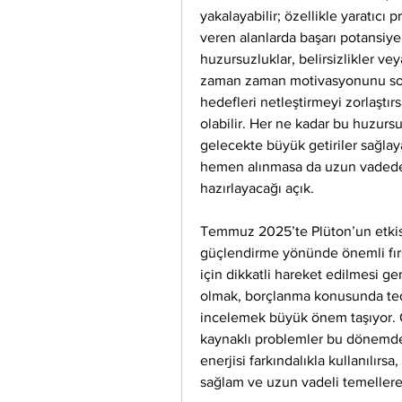
yakalayabilir; özellikle yaratıcı p
veren alanlarda başarı potansiye
huzursuzluklar, belirsizlikler veya
zaman zaman motivasyonunu sorg
hedefleri netleştirmeyi zorlaştı
olabilir. Her ne kadar bu huzursuz
gelecekte büyük getiriler sağlayac
hemen alınmasa da uzun vadede 
hazırlayacağı açık.
Temmuz 2025’te Plüton’un etkisi, A
güçlendirme yönünde önemli fırsat
için dikkatli hareket edilmesi ger
olmak, borçlanma konusunda tedb
incelemek büyük önem taşıyor. Öz
kaynaklı problemler bu dönemde
enerjisi farkındalıkla kullanılırs
sağlam ve uzun vadeli temellere o