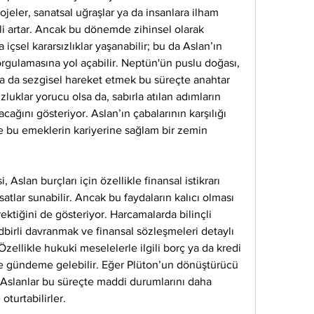
rojeler, sanatsal uğraşlar ya da insanlara ilham 
li artar. Ancak bu dönemde zihinsel olarak 
 içsel kararsızlıklar yaşanabilir; bu da Aslan’ın 
ulamasına yol açabilir. Neptün'ün puslu doğası, 
rsa da sezgisel hareket etmek bu süreçte anahtar 
luklar yorucu olsa da, sabırla atılan adımların 
ağını gösteriyor. Aslan’ın çabalarının karşılığı 
bu emeklerin kariyerine sağlam bir zemin 
slan burçları için özellikle finansal istikrarı 
lar sunabilir. Ancak bu faydaların kalıcı olması 
ektiğini de gösteriyor. Harcamalarda bilinçli 
irli davranmak ve finansal sözleşmeleri detaylı 
ellikle hukuki meselelerle ilgili borç ya da kredi 
 gündeme gelebilir. Eğer Plüton’un dönüştürücü 
a, Aslanlar bu süreçte maddi durumlarını daha 
turtabilirler.