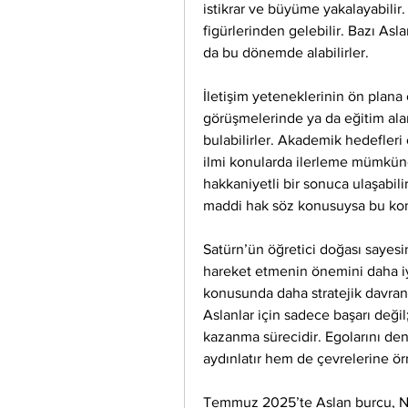
istikrar ve büyüme yakalayabilir.
figürlerinden gelebilir. Bazı Asla
da bu dönemde alabilirler.
İletişim yeteneklerinin ön plana 
görüşmelerinde ya da eğitim alan
bulabilirler. Akademik hedefleri
ilmi konularda ilerleme mümkündü
hakkaniyetli bir sonuca ulaşabilir
maddi hak söz konusuysa bu kon
Satürn’ün öğretici doğası sayesin
hareket etmenin önemini daha iyi
konusunda daha stratejik davranab
Aslanlar için sadece başarı değil
kazanma sürecidir. Egolarını den
aydınlatır hem de çevrelerine örne
Temmuz 2025’te Aslan burcu, Nept