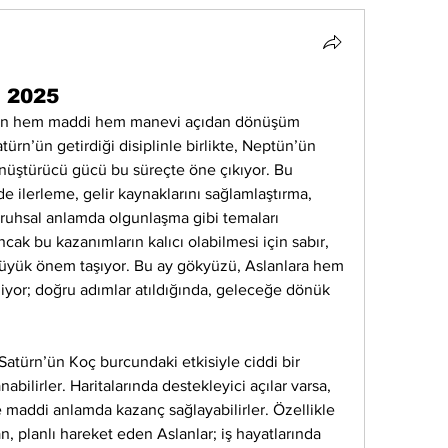
 2025
 için hem maddi hem manevi açıdan dönüşüm 
Satürn’ün getirdiği disiplinle birlikte, Neptün’ün 
önüştürücü gücü bu süreçte öne çıkıyor. Bu 
ilerleme, gelir kaynaklarını sağlamlaştırma, 
ruhsal anlamda olgunlaşma gibi temaları 
ak bu kazanımların kalıcı olabilmesi için sabır, 
büyük önem taşıyor. Bu ay gökyüzü, Aslanlara hem 
yor; doğru adımlar atıldığında, geleceğe dönük 
türn’ün Koç burcundaki etkisiyle ciddi bir 
bilirler. Haritalarında destekleyici açılar varsa, 
addi anlamda kazanç sağlayabilirler. Özellikle 
n, planlı hareket eden Aslanlar; iş hayatlarında 