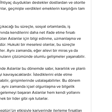
 İhtiyaç duydukları destekler dostlardan ve otorite 
nlar, geçmişte verdikleri emeklerin karşılığını tam 
çıkacağı bu süreçte, sosyal ortamlarda, iş 
ında kendilerini daha net ifade etme fırsatı 
 olan Aslanlar için bilgi edinme, uzmanlaşma ve 
r. Hukuki bir meselesi olanlar, bu süreçte 
ler. Aynı zamanda, eğer ailevi bir miras ya da 
uların çözümünde olumlu gelişmeler yaşanabilir.
de Aslanlar bu dönemde sabır, kararlılık ve planlı 
 kavrayacaklardır. İstediklerini elde etme 
ilir, girişimlerinde ustalaşabilirler. Bu dönem 
; aynı zamanda içsel olgunlaşma ve bilgelik 
gelemeyi başaran Aslanlar hem kendi yollarını 
k bir lider gibi ışık tutarlar.
ün’ün etkisiyle kariyerinde ilerleme fırsatları 