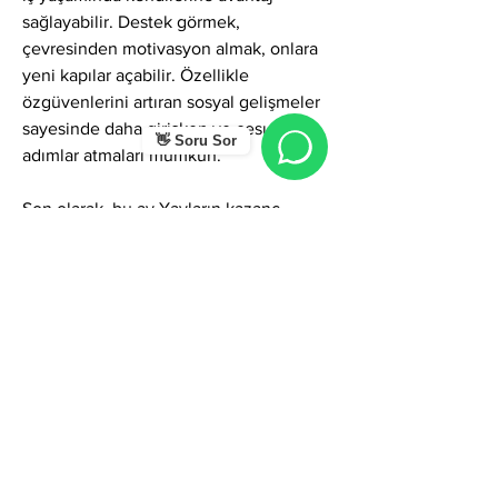
sağlayabilir. Destek görmek, 
çevresinden motivasyon almak, onlara 
yeni kapılar açabilir. Özellikle 
özgüvenlerini artıran sosyal gelişmeler 
sayesinde daha girişken ve cesur 
👋 Soru Sor
adımlar atmaları mümkün.
Son olarak, bu ay Yayların kazanç 
yollarını çeşitlendirmek adına güzel 
fırsatlara açık olacağı bir dönemdir. 
Yatırım planları yapanlar için sağlam ve 
uzun vadeli düşünenler kazanç 
sağlayabilir. Maddi anlamda rızkın 
genişlemesi, yeni gelir kapılarının 
açılması, birikim yapma isteğinin artması 
söz konusu olabilir. Ancak burada da 
aceleci kararlar vermekten kaçınılmalı, 
detaylı analizlerle hareket edilmelidir. 