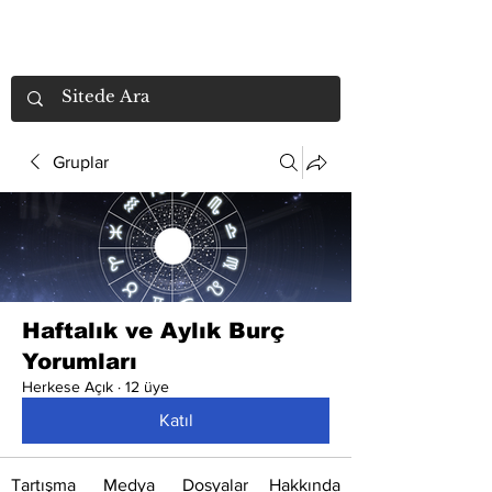
Gruplar
Haftalık ve Aylık Burç
Yorumları
Herkese Açık
·
12 üye
Katıl
Tartışma
Medya
Dosyalar
Hakkında