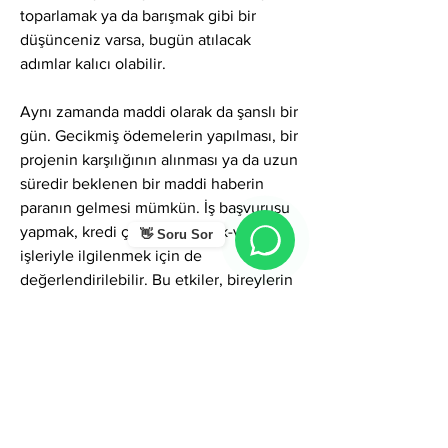
toparlamak ya da barışmak gibi bir 
düşünceniz varsa, bugün atılacak 
adımlar kalıcı olabilir.
Aynı zamanda maddi olarak da şanslı bir 
gün. Gecikmiş ödemelerin yapılması, bir 
projenin karşılığının alınması ya da uzun 
süredir beklenen bir maddi haberin 
paranın gelmesi mümkün. İş başvurusu 
yapmak, kredi çekmek, alacak-verecek 
👋 Soru Sor
işleriyle ilgilenmek için de 
değerlendirilebilir. Bu etkiler, bireylerin 
özgüvenlerini tazeleyerek onları daha 
cesur kararlar almaya teşvik edebilir.
Evlenme teklifleri, evlilik kararı almak, 
söz ya da nişan gibi adımlar için de 
gökyüzü destekleyici. Kalpten gelen bir 
niyetle atılan her adım bugün daha hızlı 