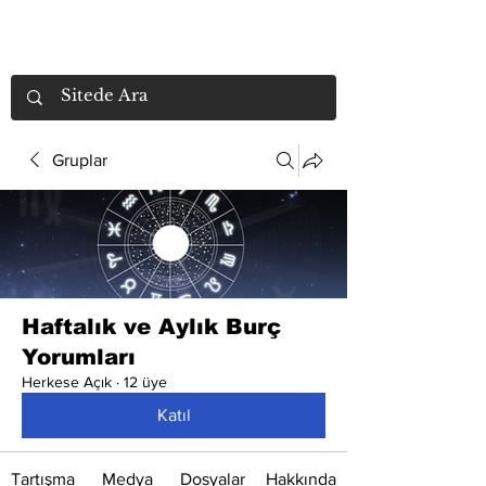
Gruplar
Haftalık ve Aylık Burç
Yorumları
Herkese Açık
·
12 üye
Katıl
Tartışma
Medya
Dosyalar
Hakkında