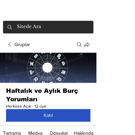
Gruplar
Haftalık ve Aylık Burç
Yorumları
Herkese Açık
·
12 üye
Katıl
Tartışma
Medya
Dosyalar
Hakkında