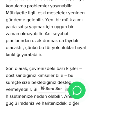
konularda problemler yaşanabilir. 
Mülkiyetle ilgili eski meseleler yeniden 
gündeme gelebilir. Yeni bir mülk alımı 
ya da satışı yapmak için uygun bir 
zaman olmayabilir. Ani seyahat 
planlarından uzak durmak da faydalı 
olacaktır, çünkü bu tür yolculuklar hayal 
kırıklığı yaratabilir.
Son olarak, çevrenizdeki bazı kişiler – 
dost sandığınız kimseler bile – bu 
süreçte size beklediğiniz desteği 
👋 Soru Sor
vermeyebilir. Bu, kendinizi yalnız 
hissetmenize neden olabilir. Ancak 
güçlü iradeniz ve haritanızdaki diğer 
olumlu etkiler sayesinde bu 
olumsuzlukların üstesinden 
gelebilirsiniz. İçsel dengenizi korumaya 