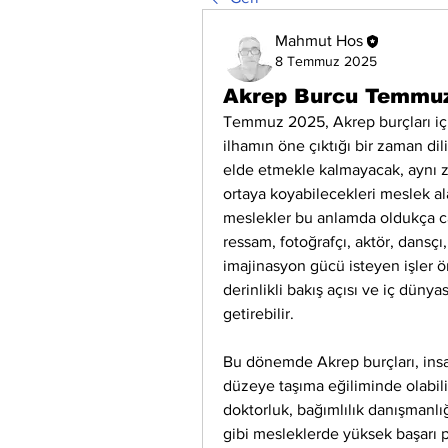
Mahmut Hos
8 Temmuz 2025
Akrep Burcu Temmuz
Temmuz 2025, Akrep burçları iç
ilhamın öne çıktığı bir zaman di
elde etmekle kalmayacak, aynı za
ortaya koyabilecekleri meslek al
meslekler bu anlamda oldukça caz
ressam, fotoğrafçı, aktör, dansçı,
imajinasyon gücü isteyen işler ön
derinlikli bakış açısı ve iç düny
getirebilir.
Bu dönemde Akrep burçları, insan 
düzeye taşıma eğiliminde olabilirl
doktorluk, bağımlılık danışmanlığ
gibi mesleklerde yüksek başarı po