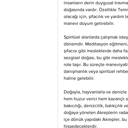
insanların derin duygusal travmal
doğasında vardır. Özellikle Tem
olacağı için, şifacılık ve yardım
manevi doyum getirebilir.
Spiritüel alanlarda çalışmak ist
dönemdir. Meditasyon eğitmeni, y
şifacısı gibi mesleklerde daha faz
sezgisel doğası, bu gibi meslekle
role taşır. Bu süreçte maneviyatla 
danışmanlık veya spiritüel rehber
haline gelebilir.
Doğayla, hayvanlarla ve denizle 
hem huzur verici hem kazançlı ol
bakıcılığı, denizcilik, balıkçılık 
doğaya yönelen Akreplerin radarın
içe dönük yapıdaki Akrepler, bu
hissedeceklerdir.