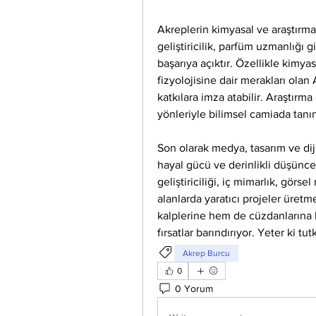
Akreplerin kimyasal ve araştırma
geliştiricilik, parfüm uzmanlığı 
başarıya açıktır. Özellikle kimya
fizyolojisine dair merakları olan
katkılara imza atabilir. Araştırma
yönleriyle bilimsel camiada tanına
Son olarak medya, tasarım ve dijit
hayal gücü ve derinlikli düşünce 
geliştiriciliği, iç mimarlık, görs
alanlarda yaratıcı projeler üre
kalplerine hem de cüzdanlarına h
fırsatlar barındırıyor. Yeter ki tu
Akrep Burcu
0
0 Yorum