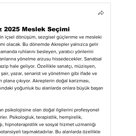
 2025 Meslek Seçimi
in içsel dönüşüm, sezgisel güçlenme ve mesleki 
limi olacak. Bu dönemde Akrepler yalnızca gelir 
manda ruhlarını besleyen, yaratıcı yönlerini 
anlarına yönelme arzusu hissedecekler. Sanatsal 
ip hale geliyor. Özellikle sanatçı, müzisyen, 
 şair, yazar, senarist ve yönetmen gibi ifade ve 
 plana çıkıyor. Akreplerin doğal karizması, 
asındaki yoğunluk bu alanlarda onlara büyük başarı 
psikolojisine olan doğal ilgilerini profesyonel 
er. Psikologluk, terapistlik, hemşirelik, 
ı, hipnoterapistlik ve sosyal hizmet uzmanlığı 
tansiyeli taşımaktadırlar. Bu alanlarda özellikle 