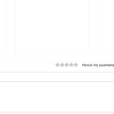
5 üzerinden 0 yıldız
Henüz hiç puanlama
Merkür Balık Burcunun
Sat
Der
Sağlık Üzerindeki
Oku