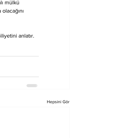
lı mülkü 
 olacağını 
iyetini anlatır.
Hepsini Gör