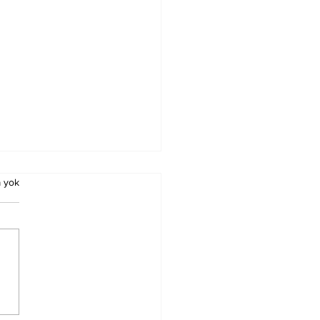
 yok
ürn Koç Birinci
ecedeyken
nacak Esmalar