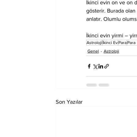
İkinci evin on ve on 
gösterir. Burada ola
anlatır. Olumlu olums
İkinci evin yirmi – yi
Astroloji
İkinci Ev
Para
Para
Genel
Astroloji
Son Yazılar