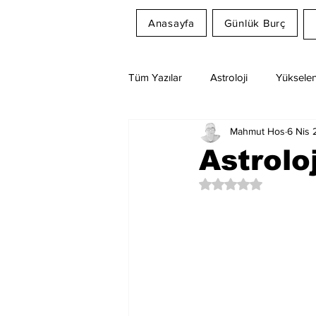
Anasayfa
Günlük Burç
Tüm Yazılar
Astroloji
Yükselen
Mahmut Hos
6 Nis
Rüya Tabirleri
Ay Burcu
Astroloj
5 üzerinden NaN yıl