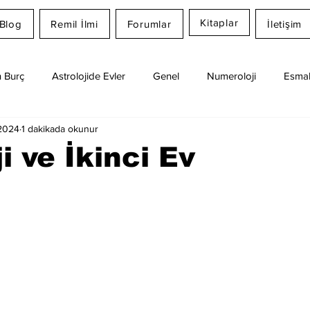
Kitaplar
Blog
Remil İlmi
Forumlar
İletişim
 Burç
Astrolojide Evler
Genel
Numeroloji
Esmal
 2024
1 dakikada okunur
Günlük Burç Yorumları
Aylık Burç
Remil İlmi
i ve İkinci Ev
dız