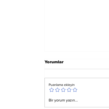
Yorumlar
Puanlama ekleyin
Ay Yay Burcunda
Bir yorum yazın...
Akreplere Etkileri