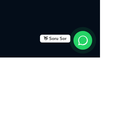
👋 Soru Sor