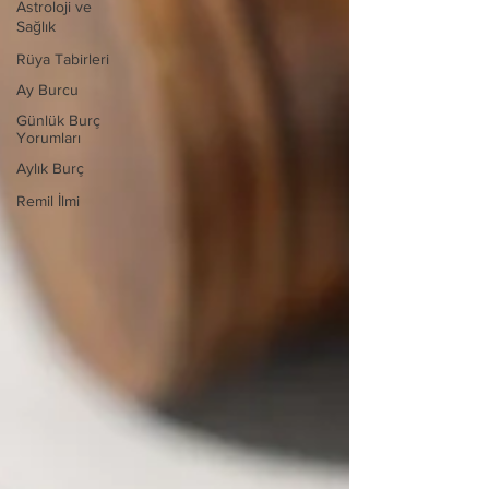
Astroloji ve
Sağlık
Rüya Tabirleri
Ay Burcu
Günlük Burç
Yorumları
Aylık Burç
Remil İlmi