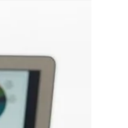
yönetimi ve dayanıklılık, dönüşüm ve yeniden
doğuş teması, psikolojik derinlik ve içsel
yüzleşme, tabu konular ve saklı gerçekler,
gizlilik ve mahremiyet, güç–kontrol–
bağımlılık dinamikleri, kayıp korkusu ve
tutunma, kıskançlık ve sahiplenme, yoğun
duygular ve