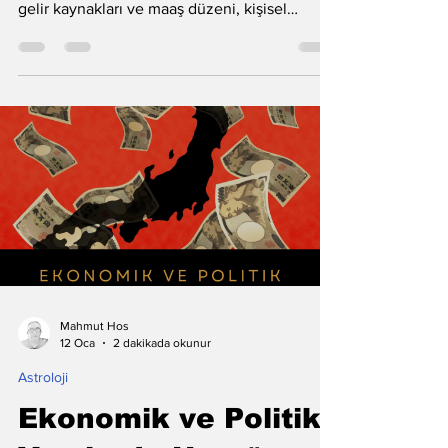
Astrolojide İkinci Evin Özellikleri Astrolojide
İkinci Evin Özellikleri: para kazanma biçimi,
gelir kaynakları ve maaş düzeni, kişisel
kazanç potansiyeli, maddi güvenlik ihtiyacı,
sahip oldukların ve biriktirme eğilimi, değer
algısı ve “ben neye değer veriyorum” teması,
öz-değer ve öz saygının para ile bağlantısı,
harcama alışkanlıkları, bütçe–plan–istikrar
ihtiyacı, konfor alanı ve yaşam standardı, mal–
mülk–eşya biriktirme, yeteneklerin paraya
dönüşmesi, üretim kapasitesi ve
Mahmut Hos
12 Oca
2 dakikada okunur
Astroloji