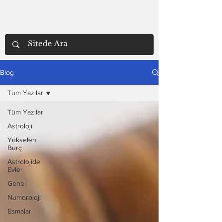
Blog
Tüm Yazılar
Tüm Yazılar
Astroloji
Yükselen
Burç
Astrolojide
Evler
Genel
Numeroloji
Esmalar