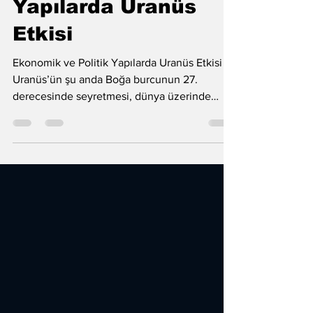
Ekonomik ve Politik
Yapılarda Uranüs
Etkisi
Ekonomik ve Politik Yapılarda Uranüs Etkisi
Uranüs’ün şu anda Boğa burcunun 27.
derecesinde seyretmesi, dünya üzerinde
özellikle büyük kurumlar, otorite figürleri ve
ekonomik yapılar üzerinde güçlü ve sarsıcı
etkiler yaratabilecek bir döneme işaret eder.
Bu transit, statik ve yerleşik düzenlerin
beklenmedik biçimde sarsılmasına yol
açabilir. Ekonomik ve Politik Yapılarda Uranüs
Etkisi, büyük kurumların imaj kaybı
yaşamasına, prestijli yapılarda çalkalanmalara
ve uzun süredir