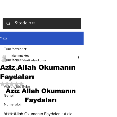
Yazı
Tüm Yazılar
Mahmut Hos
Tüm Yazılar
14 Şub
1 dakikada okunur
Aziz Allah Okumanın
Astroloji
Faydaları
Yükselen Burç
5 üzerinden NaN yıldız
Astrolojide Evler
Aziz Allah Okumanın 
Genel
Faydaları 
Numeroloji
Esmalar
Aziz Allah Okumanın Faydaları : Aziz 