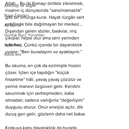
Allah… Bu iki Esmayı birlikte zikretmek, 
Astroloji ve Sağlık
insanın iç dünyasında “sarsılmamazlık” 
Rüya Tabirleri
gibi bir omurga kurar. Hayat rüzgârı sert 
estiğinde bile dağılmayan bir merkez… 
Ay Burcu
Dışarıdan gelen sözler, baskılar, iniş 
Günlük Burç Yorumları
çıkışlar; hepsi olur ama seni yerinden 
Aylık Burç
edemez. Çünkü içeride bir dayanıklılık 
uyanır: “Ben buradayım ve ayaktayım.”
Remil İlmi
Bu okuma, en çok da ezilmişlik hissini 
çözer. İçten içe taşıdığın “küçük 
hissetme” hâli, yavaş yavaş çözülür ve 
yerine manevi özgüven gelir. Kendini 
savunmak için sertleşmeden, kaba 
olmadan; sadece varlığınla “değerliyim” 
duygusu oturur. Onur enerjisi açılır, dik 
duruş geri gelir, gözlerin daha net bakar.
Korkuya karşı dayanıklılık da burada 