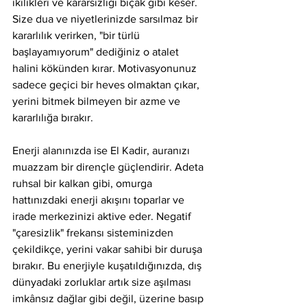
ikilikleri ve kararsızlığı bıçak gibi keser. 
Size dua ve niyetlerinizde sarsılmaz bir 
kararlılık verirken, "bir türlü 
başlayamıyorum" dediğiniz o atalet 
halini kökünden kırar. Motivasyonunuz 
sadece geçici bir heves olmaktan çıkar, 
yerini bitmek bilmeyen bir azme ve 
kararlılığa bırakır.
Enerji alanınızda ise El Kadir, auranızı 
muazzam bir dirençle güçlendirir. Adeta 
ruhsal bir kalkan gibi, omurga 
hattınızdaki enerji akışını toparlar ve 
irade merkezinizi aktive eder. Negatif 
"çaresizlik" frekansı sisteminizden 
çekildikçe, yerini vakar sahibi bir duruşa 
bırakır. Bu enerjiyle kuşatıldığınızda, dış 
dünyadaki zorluklar artık size aşılması 
imkânsız dağlar gibi değil, üzerine basıp 