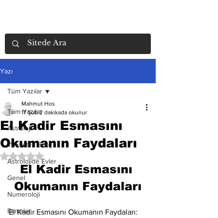
Yazı
Tüm Yazılar
Mahmut Hos
Tüm Yazılar
17 Şub
2 dakikada okunur
El Kadir Esmasını
Astroloji
Okumanın Faydaları
Yükselen Burç
5 üzerinden NaN yıldız
Astrolojide Evler
El Kadir Esmasını 
Genel
Okumanın Faydaları
Numeroloji
Esmalar
El Kadir Esmasını Okumanın Faydaları: 