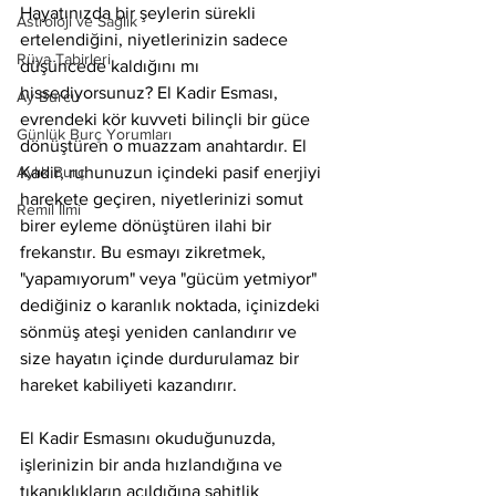
Hayatınızda bir şeylerin sürekli 
Astroloji ve Sağlık
ertelendiğini, niyetlerinizin sadece 
Rüya Tabirleri
düşüncede kaldığını mı 
hissediyorsunuz? El Kadir Esması, 
Ay Burcu
evrendeki kör kuvveti bilinçli bir güce 
Günlük Burç Yorumları
dönüştüren o muazzam anahtardır. El 
Aylık Burç
Kadir, ruhunuzun içindeki pasif enerjiyi 
harekete geçiren, niyetlerinizi somut 
Remil İlmi
birer eyleme dönüştüren ilahi bir 
frekanstır. Bu esmayı zikretmek, 
"yapamıyorum" veya "gücüm yetmiyor" 
dediğiniz o karanlık noktada, içinizdeki 
sönmüş ateşi yeniden canlandırır ve 
size hayatın içinde durdurulamaz bir 
hareket kabiliyeti kazandırır.
El Kadir Esmasını okuduğunuzda, 
işlerinizin bir anda hızlandığına ve 
tıkanıklıkların açıldığına şahitlik 