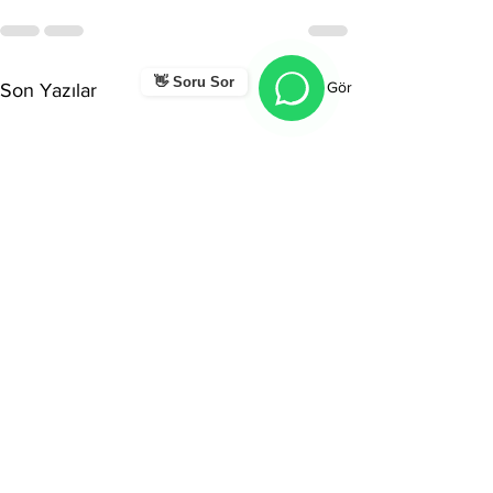
👋 Soru Sor
Hepsini Gör
Son Yazılar