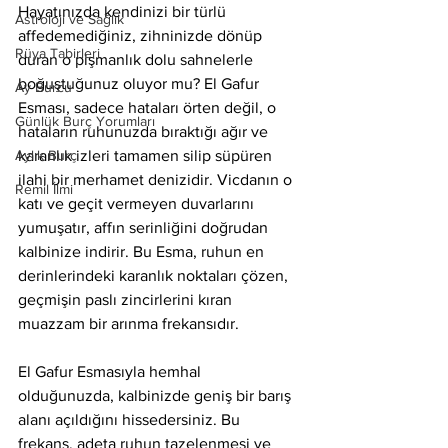
Hayatınızda kendinizi bir türlü 
Astroloji ve Sağlık
affedemediğiniz, zihninizde dönüp 
Rüya Tabirleri
duran o pişmanlık dolu sahnelerle 
boğuştuğunuz oluyor mu? El Gafur 
Ay Burcu
Esması, sadece hataları örten değil, o 
Günlük Burç Yorumları
hataların ruhunuzda bıraktığı ağır ve 
Aylık Burç
karanlık izleri tamamen silip süpüren 
ilahi bir merhamet denizidir. Vicdanın o 
Remil İlmi
katı ve geçit vermeyen duvarlarını 
yumuşatır, affın serinliğini doğrudan 
kalbinize indirir. Bu Esma, ruhun en 
derinlerindeki karanlık noktaları çözen, 
geçmişin paslı zincirlerini kıran 
muazzam bir arınma frekansıdır.
El Gafur Esmasıyla hemhal 
olduğunuzda, kalbinizde geniş bir barış 
alanı açıldığını hissedersiniz. Bu 
frekans, adeta ruhun tazelenmesi ve 