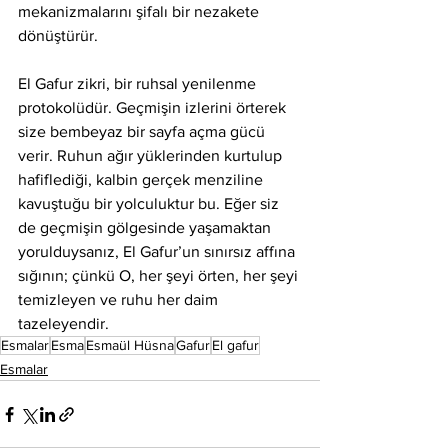
mekanizmalarını şifalı bir nezakete 
dönüştürür.
El Gafur zikri, bir ruhsal yenilenme 
protokolüdür. Geçmişin izlerini örterek 
size bembeyaz bir sayfa açma gücü 
verir. Ruhun ağır yüklerinden kurtulup 
hafiflediği, kalbin gerçek menziline 
kavuştuğu bir yolculuktur bu. Eğer siz 
de geçmişin gölgesinde yaşamaktan 
yorulduysanız, El Gafur’un sınırsız affına 
sığının; çünkü O, her şeyi örten, her şeyi 
temizleyen ve ruhu her daim 
tazeleyendir.
Esmalar
Esma
Esmaül Hüsna
Gafur
El gafur
Esmalar