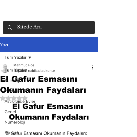
Yazı
Tüm Yazılar
Mahmut Hos
Tüm Yazılar
18 Şub
2 dakikada okunur
El Gafur Esmasını
Astroloji
Okumanın Faydaları
Yükselen Burç
5 üzerinden NaN yıldız
Astrolojide Evler
El Gafur Esmasını 
Genel
Okumanın Faydaları
Numeroloji
Esmalar
El Gafur Esmasını Okumanın Faydaları: 