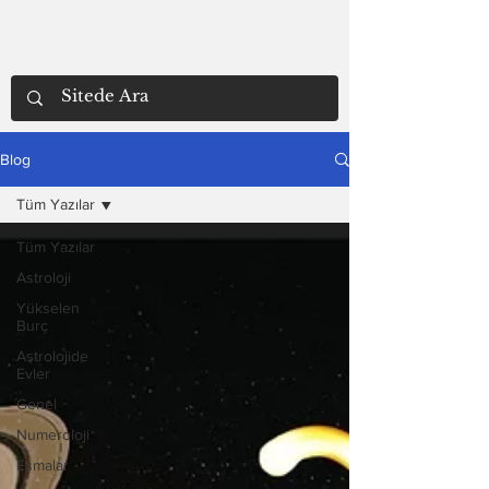
Blog
Tüm Yazılar
Tüm Yazılar
Astroloji
Yükselen
Burç
Astrolojide
Evler
Genel
Numeroloji
Esmalar