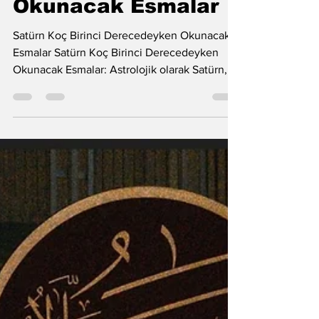
Derecedeyken
Okunacak Esmalar
Satürn Koç Birinci Derecedeyken Okunacak
Esmalar Satürn Koç Birinci Derecedeyken
Okunacak Esmalar: Astrolojik olarak Satürn,
Koç burcunun birinci derecesine adım atıyor
ve 2 Mart 2026’ya kadar bu güçlü enerjiyi
üzerimizde hissedeceğiz. Bu dönem, sadece
fiziksel dünyada değil, manevi dünyamızda
da sağlam durmamız gereken bir süreç. Bu
sert geçişin etkilerini yumuşatmak ve ruhsal
bir kalkan oluşturmak için gökyüzünün
frekansıyla uyumlu çok özel bir Esma tertibi
bize rehberlik e