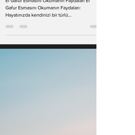
Okumanın Faydaları
El Gafur Esmasını Okumanın Faydaları El
Gafur Esmasını Okumanın Faydaları:
Hayatınızda kendinizi bir türlü
affedemediğiniz, zihninizde dönüp duran o
pişmanlık dolu sahnelerle boğuştuğunuz
oluyor mu? El Gafur Esması, sadece hataları
örten değil, o hataların ruhunuzda bıraktığı
ağır ve karanlık izleri tamamen silip süpüren
ilahi bir merhamet denizidir. Vicdanın o katı
ve geçit vermeyen duvarlarını yumuşatır, affın
serinliğini doğrudan kalbinize indirir. Bu
Esma, ruhun en derinl