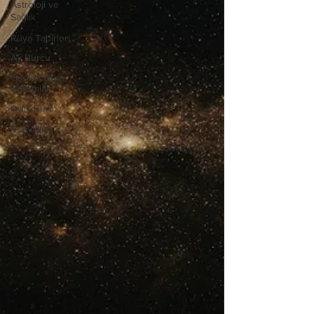
Astroloji ve
Sağlık
Rüya Tabirleri
Ay Burcu
Günlük Burç
Yorumları
Aylık Burç
Remil İlmi