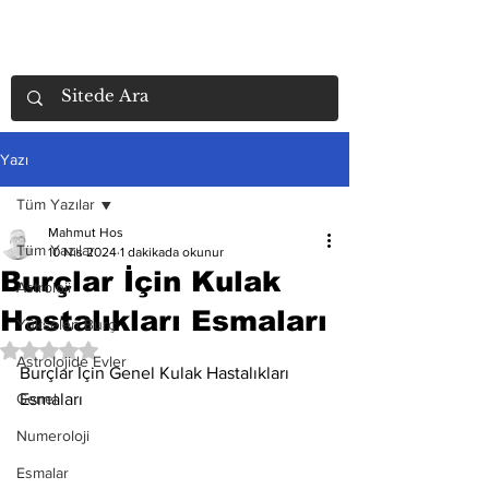
Yazı
Tüm Yazılar
Mahmut Hos
Tüm Yazılar
10 Nis 2024
1 dakikada okunur
Burçlar İçin Kulak
Astroloji
Hastalıkları Esmaları
Yükselen Burç
5 üzerinden NaN yıldız
Astrolojide Evler
Burçlar İçin Genel Kulak Hastalıkları 
Genel
Esmaları
Numeroloji
Esmalar