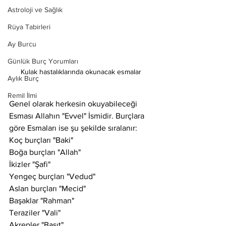
Astroloji ve Sağlık
Rüya Tabirleri
Ay Burcu
Günlük Burç Yorumları
Kulak hastalıklarında okunacak esmalar
Aylık Burç
Remil İlmi
Genel olarak herkesin okuyabileceği 
Esması Allahın "Evvel" İsmidir. Burçlara 
göre Esmaları ise şu şekilde sıralanır:
Koç burçları "Baki"
Boğa burçları "Allah"
İkizler "Şafi"
Yengeç burçları "Vedud"
Aslan burçları "Mecid"
Başaklar "Rahman"
Teraziler "Vali"
Akrepler "Basıt"