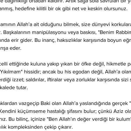
 ve dağınıklığı ortadan kaldırır. Artık sağa sola savrulan bir 
mış, hedefine kilitli bir ok gibi net ve keskin olursunuz.
mamının Allah’a ait olduğunu bilmek, size dünyevi korkulara
rer. Başkalarının manipülasyonu veya baskısı, "Benim Rabbim
sında erir gider. Bu inanç, haksızlıklar karşısında boyun e
inşa eder.
celli ettiğinde kuluna yakıp yıkan bir öfke değil, hikmetle p
n Yıkılmam" hissidir; ancak bu his egodan değil, Allah’a ol
iği izzet; saldırılar, iftiralar veya zorluklar karşısında sizi
kalede tutar.
klardan vazgeçip Baki olan Allah’a yaslandığında gerçek "
Kendini küçümseme hastalığı şifasını bulur; çünkü Aziz ola
ız. Bu bilinç, içinize "Ben Allah’ın değer verdiği bir kulum"
ağılık kompleksinden çekip çıkarır.