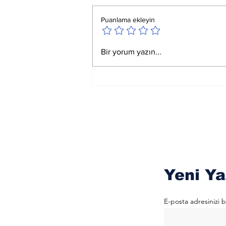
Puanlama ekleyin
Satürn Koç Birinci
Bir yorum yazın...
Derecedeyken
Okunacak Esmalar
Yeni Ya
E-posta adresinizi b