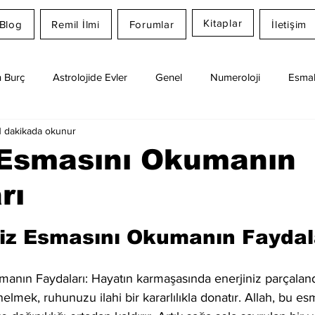
Kitaplar
Blog
Remil İlmi
Forumlar
İletişim
 Burç
Astrolojide Evler
Genel
Numeroloji
Esmal
1 dakikada okunur
Günlük Burç Yorumları
Aylık Burç
Remil İlmi
 Esmasını Okumanın
rı
dız
ziz Esmasını Okumanın Faydal
anın Faydaları: Hayatın karmaşasında enerjiniz parçalandı
elmek, ruhunuzu ilahi bir kararlılıkla donatır. Allah, bu e