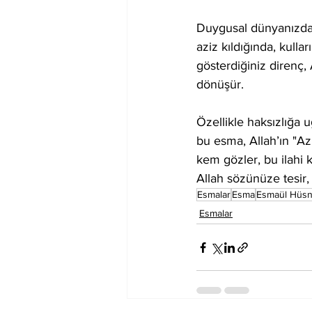
Duygusal dünyanızda, 
aziz kıldığında, kullar
gösterdiğiniz direnç,
dönüşür.
Özellikle haksızlığa u
bu esma, Allah’ın "Azi
kem gözler, bu ilahi 
Allah sözünüze tesir, 
Esmalar
Esma
Esmaül Hüs
Esmalar