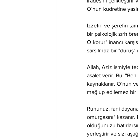
iradesini çelikleştirir
O’nun kudretine yaslan
İzzetin ve şerefin ta
bir psikolojik zırh ö
O korur" inancı karşı
sarsılmaz bir "duruş" 
Allah, Aziz ismiyle te
asalet verir. Bu, "Be
kaynaklanır. O’nun verd
mağlup edilemez bir 
Ruhunuz, fani dayana
omurgasını" kazanır. 
olduğunuzu hatırlarsın
yerleştirir ve sizi aş