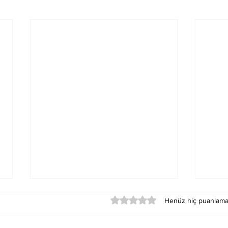
5 üzerinden 0 yıldız
Henüz hiç puanlama