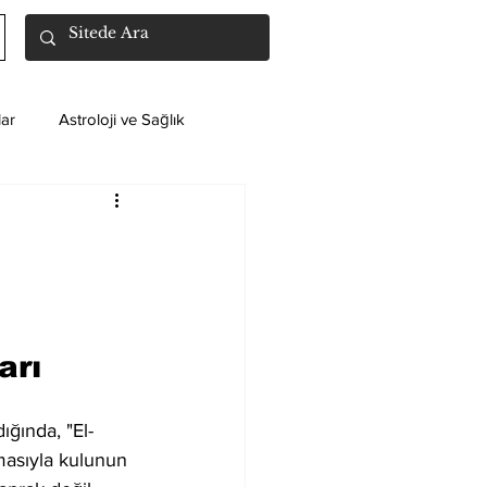
ar
Astroloji ve Sağlık
arı
ğında, "El-
smasıyla kulunun 