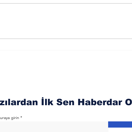
El Gafur Esmasını
El 
Okumanın Faydaları
Oku
zılardan İlk Sen Haberdar O
uraya girin