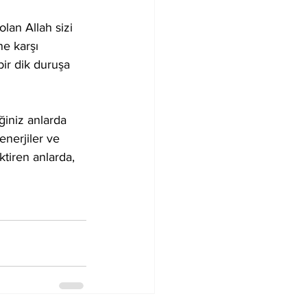
lan Allah sizi 
ne karşı 
bir dik duruşa 
iğiniz anlarda 
enerjiler ve 
ktiren anlarda, 