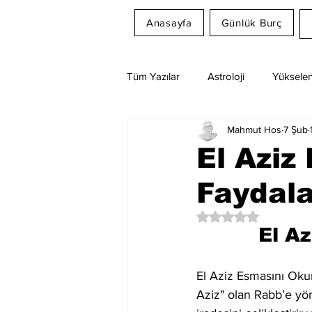
Anasayfa
Günlük Burç
Tüm Yazılar
Astroloji
Yükselen
Mahmut Hos
7 Şub
Rüya Tabirleri
Ay Burcu
El Aziz
Faydala
5 üzerinden NaN yıl
El A
El Aziz Esmasını Okum
Aziz" olan Rabb’e yön