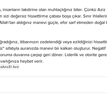
insanların takdirine olan muhtaçlığınız biter. Çünkü Aziz o
ın sizi değersiz hissettirme çabası boşa çıkar. Sınır ihlalleri
 Allah’tan aldığınız manevi güçle, efor sarf etmeden doğal 
ğradığınız, itibarınızın zedelendiği veya ezildiğinizi hissett
z" sıfatıyla auranızda manevi bir kalkan oluşturur. Negatif 
koruma duvarına çarpıp geri döner. Liderlik ve otorite gere
varlığınıza heybet verir.
na
Aziz
El Aziz