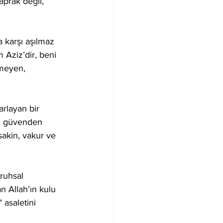
yaprak değil, 
 karşı aşılmaz 
 Aziz’dir, beni 
ğmeyen, 
arlayan bir 
an güvenden 
 sakin, vakur ve 
ruhsal 
n Allah’ın kulu 
 asaletini 