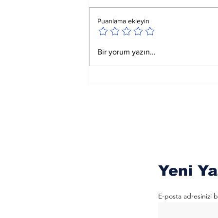
Puanlama ekleyin
Satürn Koç Birinci
Bir yorum yazın...
Derecedeyken
Okunacak Esmalar
Yeni Ya
E-posta adresinizi b