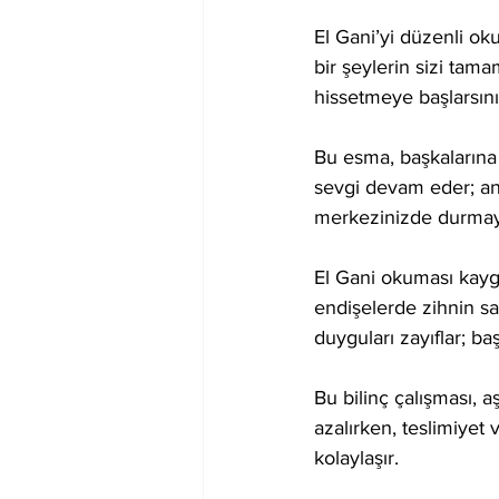
El Gani’yi düzenli o
bir şeylerin sizi tam
hissetmeye başlarsını
Bu esma, başkalarına 
sevgi devam eder; anc
merkezinizde durmayı 
El Gani okuması kaygı,
endişelerde zihnin sak
duyguları zayıflar; ba
Bu bilinç çalışması, a
azalırken, teslimiyet
kolaylaşır.