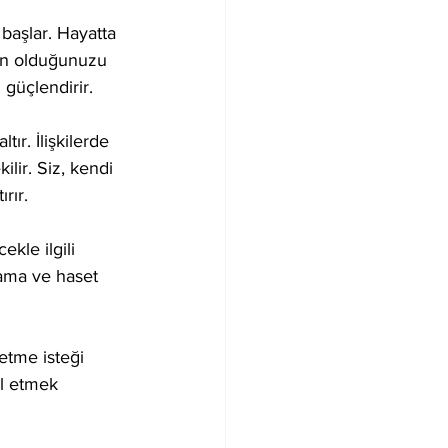
aşlar. Hayatta 
tün olduğunuzu 
 güçlendirir.
ır. İlişkilerde 
ir. Siz, kendi 
rır.
kle ilgili 
lama ve haset 
 etme isteği 
ul etmek 