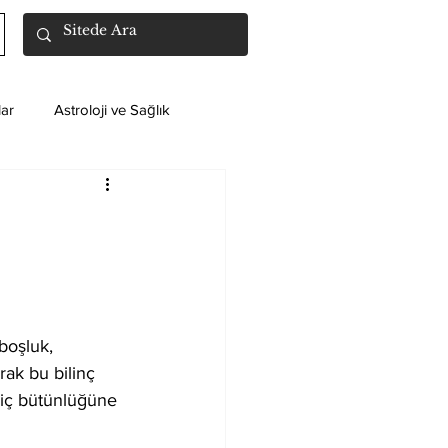
ar
Astroloji ve Sağlık
boşluk, 
rak bu bilinç 
 iç bütünlüğüne 