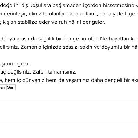
i değerini dış koşullara bağlamadan içerden hissetmesine y
i derinleşir; elinizde olanlar daha anlamlı, daha yeterli ge
kışları stabilize eder ve ruh hâlini dengeler.
dünya arasında sağlıklı bir denge kurulur. Ne hayattan ko
lirsiniz. Zamanla içinizde sessiz, sakin ve doyumlu bir hâl
 şunu öğretir:
taç değilsiniz. Zaten tamamsınız.
de, hem iç dünyanız hem de yaşamınız daha dengeli bir akı
Gani
Gani