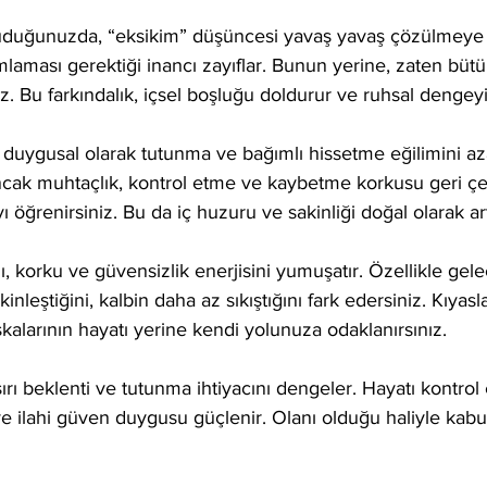
kuduğunuzda, “eksikim” düşüncesi yavaş yavaş çözülmeye b
amlaması gerektiği inancı zayıflar. Bunun yerine, zaten bü
z. Bu farkındalık, içsel boşluğu doldurur ve ruhsal dengeyi
duygusal olarak tutunma ve bağımlı hissetme eğilimini azalt
ak muhtaçlık, kontrol etme ve kaybetme korkusu geri çekil
öğrenirsiniz. Bu da iç huzuru ve sakinliği doğal olarak artı
 korku ve güvensizlik enerjisini yumuşatır. Özellikle gelece
inleştiğini, kalbin daha az sıkıştığını fark edersiniz. Kıyas
şkalarının hayatı yerine kendi yolunuza odaklanırsınız.
şırı beklenti ve tutunma ihtiyacını dengeler. Hayatı kontrol
 ve ilahi güven duygusu güçlenir. Olanı olduğu haliyle kab