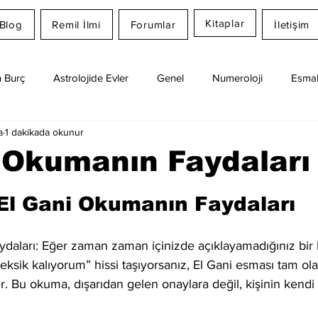
Kitaplar
Blog
Remil İlmi
Forumlar
İletişim
 Burç
Astrolojide Evler
Genel
Numeroloji
Esmal
a
1 dakikada okunur
Günlük Burç Yorumları
Aylık Burç
Remil İlmi
 Okumanın Faydaları
dız
El Gani Okumanın Faydaları
daları: Eğer zaman zaman içinizde açıklayamadığınız bir 
ksik kalıyorum” hissi taşıyorsanız, El Gani esması tam ola
. Bu okuma, dışarıdan gelen onaylara değil, kişinin kendi