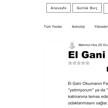
Anasayfa
Günlük Burç
Tüm Yazılar
Astroloji
Yükselen
Mahmut Hos
25 Oc
Rüya Tabirleri
Ay Burcu
El Gani
5 üzerinden NaN yıl
El Gani Okumanın Fay
“yetmiyorum” ya da “e
katmanına temas eder
odaklanmasını sağlar.