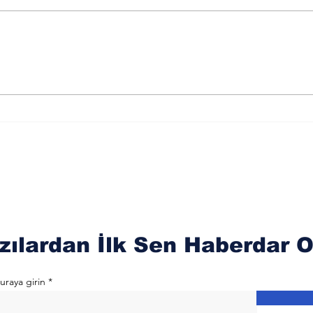
El Gafur Esmasını
El 
Okumanın Faydaları
Oku
zılardan İlk Sen Haberdar O
uraya girin