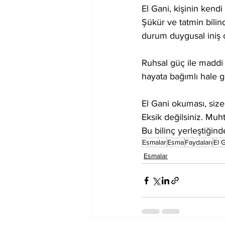
El Gani, kişinin kend
Şükür ve tatmin bilinc
durum duygusal iniş çı
Ruhsal güç ile maddi 
hayata bağımlı hale ge
El Gani okuması, size
Eksik değilsiniz. Muh
Bu bilinç yerleştiğin
Esmalar
Esma
Faydaları
El 
Esmalar