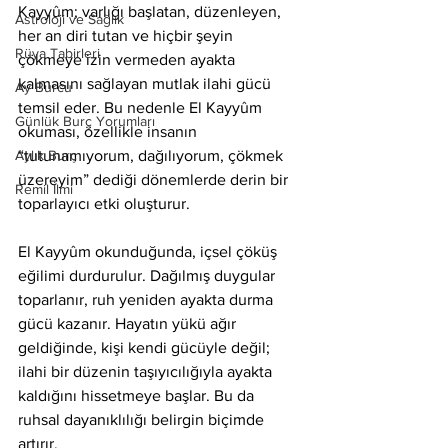
Kayyûm; varlığı başlatan, düzenleyen, 
Astroloji ve Sağlık
her an diri tutan ve hiçbir şeyin 
Rüya Tabirleri
çökmeye izin vermeden ayakta 
kalmasını sağlayan mutlak ilahi gücü 
Ay Burcu
temsil eder. Bu nedenle El Kayyûm 
Günlük Burç Yorumları
okuması, özellikle insanın 
Aylık Burç
“tutunamıyorum, dağılıyorum, çökmek 
üzereyim” dediği dönemlerde derin bir 
Remil İlmi
toparlayıcı etki oluşturur.
El Kayyûm okunduğunda, içsel çöküş 
eğilimi durdurulur. Dağılmış duygular 
toparlanır, ruh yeniden ayakta durma 
gücü kazanır. Hayatın yükü ağır 
geldiğinde, kişi kendi gücüyle değil; 
ilahi bir düzenin taşıyıcılığıyla ayakta 
kaldığını hissetmeye başlar. Bu da 
ruhsal dayanıklılığı belirgin biçimde 
artırır.