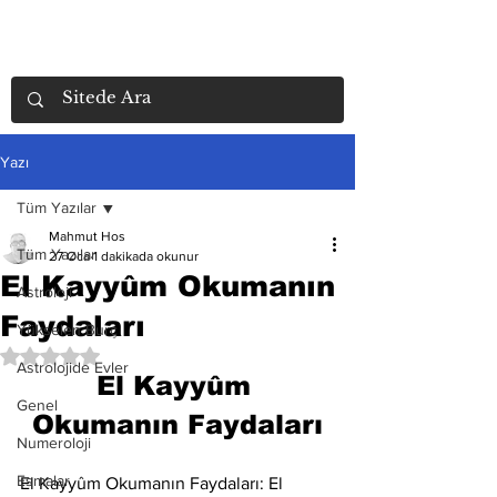
Yazı
Tüm Yazılar
Mahmut Hos
Tüm Yazılar
27 Oca
1 dakikada okunur
El Kayyûm Okumanın
Astroloji
Faydaları
Yükselen Burç
5 üzerinden NaN yıldız
Astrolojide Evler
El Kayyûm 
Genel
Okumanın Faydaları
Numeroloji
Esmalar
El Kayyûm Okumanın Faydaları: El 