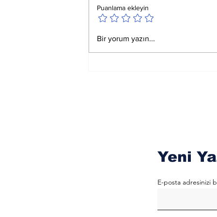
Puanlama ekleyin
Satürn Koç Birinci
Bir yorum yazın...
Derecedeyken
Okunacak Esmalar
Yeni Ya
E-posta adresinizi b