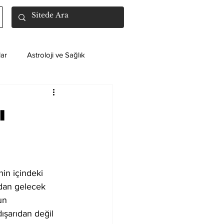
ar
Astroloji ve Sağlık
ı
in içindeki 
ıdan gelecek 
un 
ışarıdan değil 