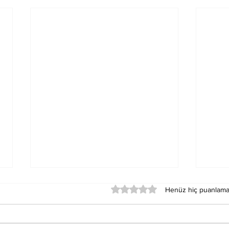
5 üzerinden 0 yıldız
Henüz hiç puanlama