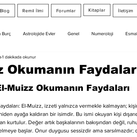
Kitaplar
Blog
Remil İlmi
Forumlar
İletişim
 Burç
Astrolojide Evler
Genel
Numeroloji
Esmal
a
1 dakikada okunur
Günlük Burç Yorumları
Aylık Burç
Remil İlmi
z Okumanın Faydalar
dız
El-Muizz Okumanın Faydaları
daları: El-Muizz, izzeti yalnızca vermekle kalmayan; kişin
den ayağa kaldıran bir isimdir. Bu ismi okuyan kişi dışar
n kurtulur. Değer artık başkalarının bakışından değil, ruh
elmeye başlar. Onur duygusu sessizdir ama sarsılmazdır; d