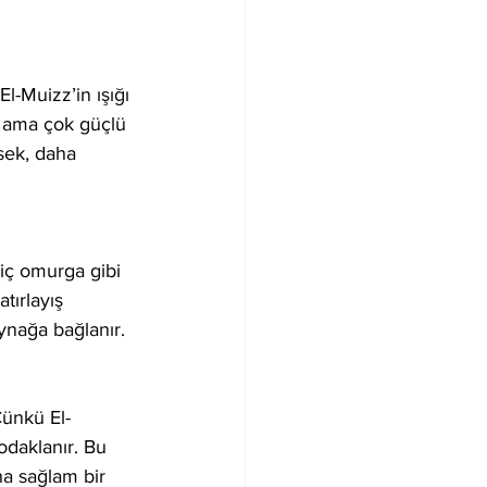
l-Muizz’in ışığı 
z ama çok güçlü 
sek, daha 
iç omurga gibi 
tırlayış 
aynağa bağlanır.
Çünkü El-
odaklanır. Bu 
ha sağlam bir 