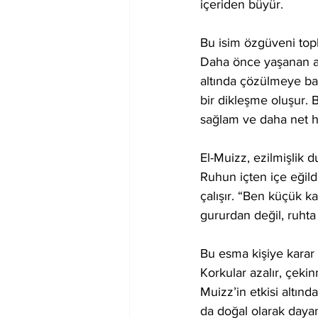
içeriden büyür.
Bu isim özgüveni topl
Daha önce yaşanan aşa
altında çözülmeye baş
bir dikleşme oluşur. 
sağlam ve daha net h
El-Muizz, ezilmişlik 
Ruhun içten içe eğild
çalışır. “Ben küçük kal
gururdan değil, ruhta 
Bu esma kişiye karar 
Korkular azalır, çeki
Muizz’in etkisi altın
da doğal olarak dayan