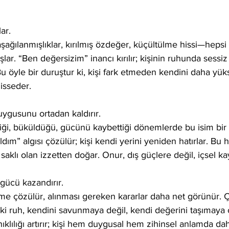
ar.
ğılanmışlıklar, kırılmış özdeğer, küçültülme hissi—hepsi E
lar. “Ben değersizim” inancı kırılır; kişinin ruhunda sessi
Bu öyle bir duruştur ki, kişi fark etmeden kendini daha yük
isseder.
duygusunu ortadan kaldırır.
iği, büküldüğü, gücünü kaybettiği dönemlerde bu isim bir 
dım” algısı çözülür; kişi kendi yerini yeniden hatırlar. Bu ha
saklı olan izzetten doğar. Onur, dış güçlere değil, içsel k
gücü kazandırır.
nme çözülür, alınması gereken kararlar daha net görünür. 
daki ruh, kendini savunmaya değil, kendi değerini taşımaya 
ıklılığı artırır; kişi hem duygusal hem zihinsel anlamda da