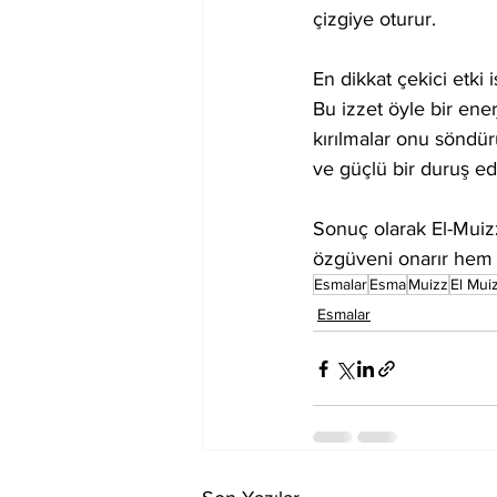
çizgiye oturur.
En dikkat çekici etki 
Bu izzet öyle bir ener
kırılmalar onu söndürü
ve güçlü bir duruş edi
Sonuç olarak El-Muizz
özgüveni onarır hem 
Esmalar
Esma
Muizz
El Mui
Esmalar