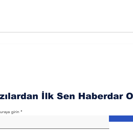
El Gafur Esmasını
El 
Okumanın Faydaları
Oku
zılardan İlk Sen Haberdar O
uraya girin