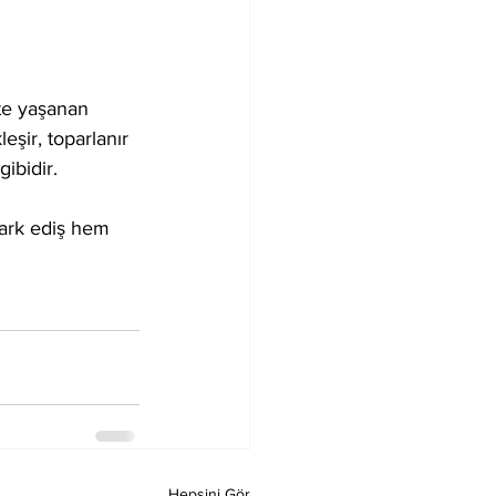
şte yaşanan 
eşir, toparlanır 
gibidir.
fark ediş hem 
Hepsini Gör