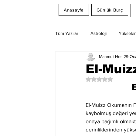
Anasayfa
Günlük Burç
Tüm Yazılar
Astroloji
Yükselen
Mahmut Hos
29 Oc
Rüya Tabirleri
Ay Burcu
El-Muiz
5 üzerinden NaN yıl
El-Muizz Okumanın Fay
kaybolmuş değeri yeni
onaya bağımlı olmakta
derinliklerinden yüks