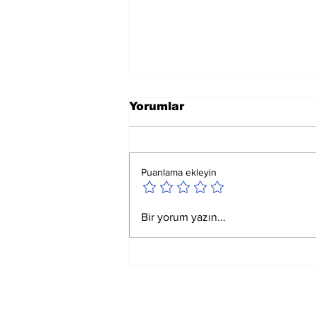
Yorumlar
Puanlama ekleyin
Satürn Koç Birinci
Bir yorum yazın...
Derecedeyken
Okunacak Esmalar