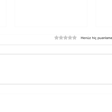
5 üzerinden 0 yıldız
Henüz hiç puanlama
El Gafur Esmasını
El 
Okumanın Faydaları
Oku