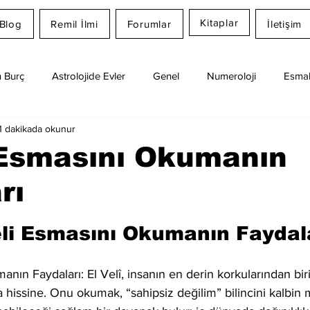
Kitaplar
Blog
Remil İlmi
Forumlar
İletişim
 Burç
Astrolojide Evler
Genel
Numeroloji
Esmal
1 dakikada okunur
Günlük Burç Yorumları
Aylık Burç
Remil İlmi
 Esmasını Okumanın
rı
dız
eli Esmasını Okumanın Faydal
anın Faydaları: El Velî, insanın en derin korkularından bir
 hissine. Onu okumak, “sahipsiz değilim” bilincini kalbin