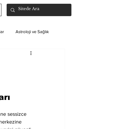
ar
Astroloji ve Sağlık
arı
ine sessizce 
 merkezine 