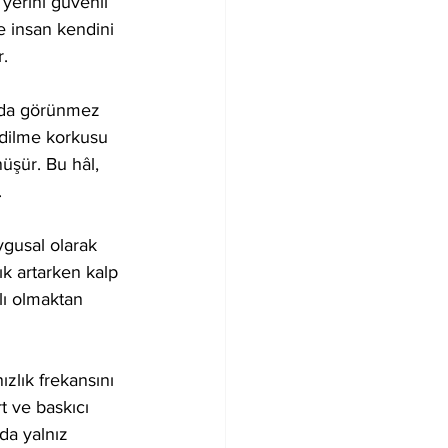
 yerini güvenli 
ve insan kendini 
r.
ında görünmez 
edilme korkusu 
nüşür. Bu hâl, 
.
gusal olarak 
ık artarken kalp 
lı olmaktan 
zlık frekansını 
t ve baskıcı 
da yalnız 