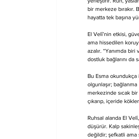
yerleştirir. Ruh, yasl
bir merkeze bırakır. B
hayatta tek başına yür
El Velî’nin etkisi, g
ama hissedilen koruy
azalır. “Yanımda biri 
dostluk bağlarını da s
Bu Esma okundukça iç 
olgunlaşır; bağlanma k
merkezinde sıcak bir 
çıkarıp, içeride kökl
Ruhsal alanda El Velî,
düşürür. Kalp sakinle
değildir; şefkatli ama