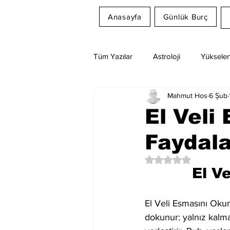
Anasayfa
Günlük Burç
Tüm Yazılar
Astroloji
Yükselen
Mahmut Hos
6 Şub
Rüya Tabirleri
Ay Burcu
El Veli
Faydala
5 üzerinden NaN yıl
El V
El Veli Esmasını Okum
dokunur: yalnız kalma