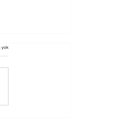
 yok
Kadir Esmasını
manın Faydaları