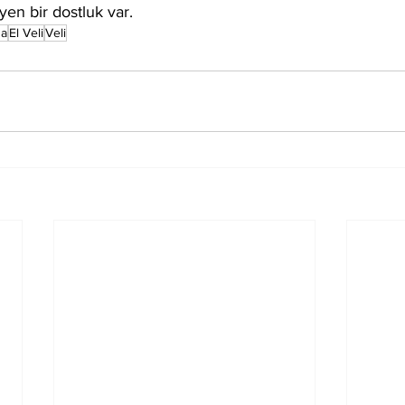
yen bir dostluk var.
na
El Veli
Veli