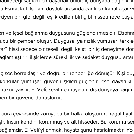
anabileceği sağlam bir dayanak bulur; iç dünyada dağınıklık
u Esma, kul ile ilâhî dostluk arasında canlı bir kanal açar 
üyen biri gibi değil, eşlik edilen biri gibi hissetmeye başla
üven ve içsel bağlanma duygusunu güçlendirmesidir. Etraf
ucu bir çember oluşur. Duygusal yalnızlık yumuşar; terk 
var” hissi sadece bir teselli değil, kalıcı bir iç deneyime dö
ağlamlaştırır; ilişkilerde süreklilik ve sadakat duygusu artar
ses berraklaşır ve doğru bir rehberliğe dönüşür. Kişi duy
orkuları yumuşar, güven ilişkileri güçlenir. İçsel dayanıklıl
huzur yayılır. El Velî, sevilme ihtiyacını dış dünyaya bağım
enen bir güvene dönüştürür.
 aura çevresinde koruyucu bir halka oluşturur; negatif yalnı
şir, insan kendini korunmuş ve ait hisseder. Bu koruma ser
 sağlamdır. El Velî’yi anmak, hayata şunu hatırlatmaktır: Yol