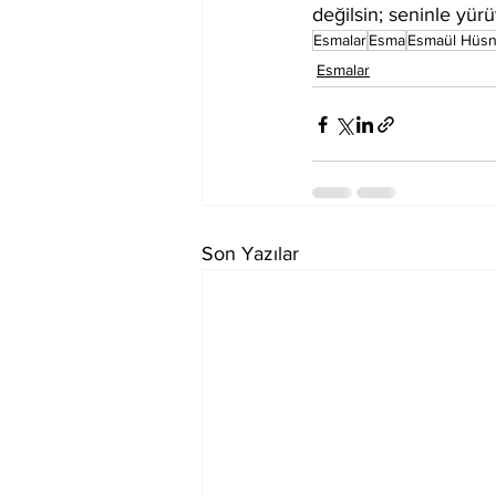
değilsin; seninle yürü
Esmalar
Esma
Esmaül Hüs
Esmalar
Son Yazılar